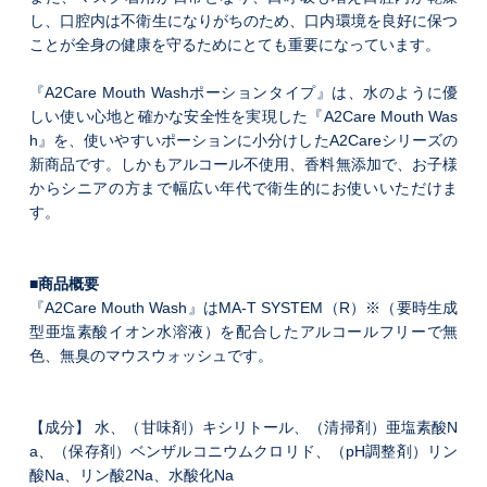
し、口腔内は不衛生になりがちのため、口内環境を良好に保つ
ことが全身の健康を守るためにとても重要になっています。
『A2Care Mouth Washポーションタイプ』は、水のように優
しい使い心地と確かな安全性を実現した『A2Care Mouth Was
h』を、使いやすいポーションに小分けしたA2Careシリーズの
新商品です。しかもアルコール不使用、香料無添加で、お子様
からシニアの方まで幅広い年代で衛生的にお使いいただけま
す。
■商品概要
『A2Care Mouth Wash』はMA-T SYSTEM（R）※（要時生成
型亜塩素酸イオン水溶液）を配合したアルコールフリーで無
色、無臭のマウスウォッシュです。
【成分】 水、（甘味剤）キシリトール、（清掃剤）亜塩素酸N
a、（保存剤）ベンザルコニウムクロリド、（pH調整剤）リン
酸Na、リン酸2Na、水酸化Na