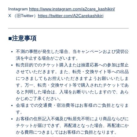
Instagram
https://www.instagram.com/a2care_kashikiri/
X （旧Twitter）
https://twitter.com/A2Carekashikiri
■注意事項
不測の事態が発生した場合、当キャンペーンおよび貸切公
演を中止する場合がございます。
転売目的でのチケット購入または抽選応募への参加は禁止
させていただきます。また、転売・交換サイト等への出品
につきましてもお控えいただきますようお願いいたしま
す。万一、転売・交換サイト等で購入されたチケットであ
ると判明した場合は、入場をお断りいたしますので、あら
かじめご了承ください。
会場までの交通費・宿泊費等はお客様のご負担となりま
す。
お客様の住所記入不備及び転居先不明により商品ならびに
チケットが届けできず、再配達となった場合、再配達にか
かる費用につきましてはお客様のご負担となります。