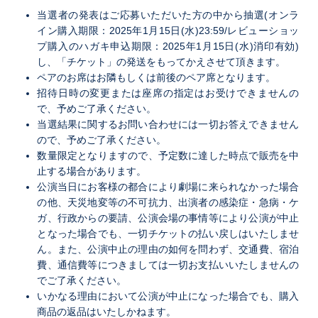
当選者の発表はご応募いただいた方の中から抽選(オンラ
イン購入期限：2025年1月15日(水)23:59/レビューショッ
プ購入のハガキ申込期限：2025年1月15日(水)消印有効)
し、「チケット」の発送をもってかえさせて頂きます。
ペアのお席はお隣もしくは前後のペア席となります。
招待日時の変更または座席の指定はお受けできませんの
で、予めご了承ください。
当選結果に関するお問い合わせには一切お答えできません
ので、予めご了承ください。
数量限定となりますので、予定数に達した時点で販売を中
止する場合があります。
公演当日にお客様の都合により劇場に来られなかった場合
の他、天災地変等の不可抗力、出演者の感染症・急病・ケ
ガ、行政からの要請、公演会場の事情等により公演が中止
となった場合でも、一切チケットの払い戻しはいたしませ
ん。また、公演中止の理由の如何を問わず、交通費、宿泊
費、通信費等につきましては一切お支払いいたしませんの
でご了承ください。
いかなる理由において公演が中止になった場合でも、購入
商品の返品はいたしかねます。