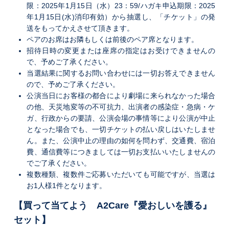
限：2025年1月15日（水）23：59/ハガキ申込期限：2025
年1月15日(水)消印有効）から抽選し、「チケット」の発
送をもってかえさせて頂きます。
ペアのお席はお隣もしくは前後のペア席となります。
招待日時の変更または座席の指定はお受けできませんの
で、予めご了承ください。
当選結果に関するお問い合わせには一切お答えできません
ので、予めご了承ください。
公演当日にお客様の都合により劇場に来られなかった場合
の他、天災地変等の不可抗力、出演者の感染症・急病・ケ
ガ、行政からの要請、公演会場の事情等により公演が中止
となった場合でも、一切チケットの払い戻しはいたしませ
ん。また、公演中止の理由の如何を問わず、交通費、宿泊
費、通信費等につきましては一切お支払いいたしませんの
でご了承ください。
複数種類、複数件ご応募いただいても可能ですが、当選は
お1人様1件となります。
【買って当てよう A2Care『愛おしいを護る』
セット】