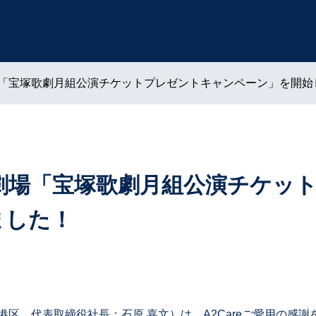
劇場「宝塚歌劇月組公演チケットプレゼントキャンペーン」を開
塚大劇場「宝塚歌劇月組公演チケッ
ました！
、代表取締役社長：石原 嘉文）は、A2Careご愛用の感謝をこめ