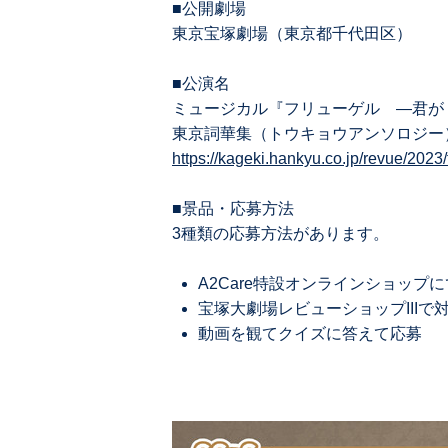
■公開劇場
東京宝塚劇場（東京都千代田区）
■公演名
ミュージカル『フリューゲル ―君が
東京詞華集（トウキョウアンソロジー
https://kageki.hankyu.co.jp/revue/2023/
■景品・応募方法
3種類の応募方法があります。
A2Care特設オンラインショップ
宝塚⼤劇場レビューショップIIIで
動画を観てクイズに答えて応募