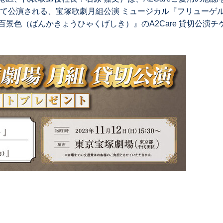
にて公演される、宝塚歌劇⽉組公演 ミュージカル『フリューゲ
景色（ばんかきょうひゃくげしき）』のA2Care 貸切公演チ