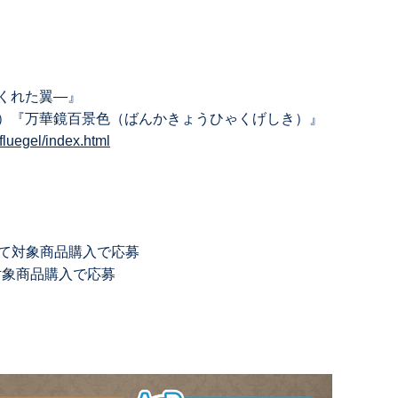
くれた翼―』
）『万華鏡百景色（ばんかきょうひゃくげしき）』
fluegel/index.html
にて対象商品購⼊で応募
対象商品購⼊で応募