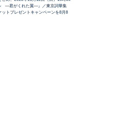
ル ―君がくれた翼―』／東京詞華集
ケットプレゼントキャンペーンを8⽉8