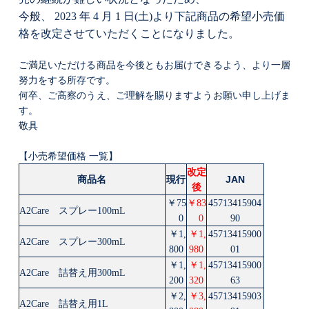
今般、 2023 年 4 月 1 日(土)より下記商品の希望小売価
格を改定させていただくことになりました。
ご満足いただける商品を今後ともお届けできるよう、より一層
努力をする所存
です。
何卒
、ご高察のうえ、ご理解を賜りますようお願い申し上げま
す。
敬具
【小売希望価格 一覧】
改定
商品名
現行
JAN
後
￥75
￥83
45713415904
A2Care スプレー100mL
0
0
90
￥1,
￥1,
45713415900
A2Care スプレー300mL
800
980
01
￥1,
￥1,
45713415900
A2Care 詰替え用300mL
200
320
63
￥2,
￥3,
45713415903
A2Care 詰替え用1L